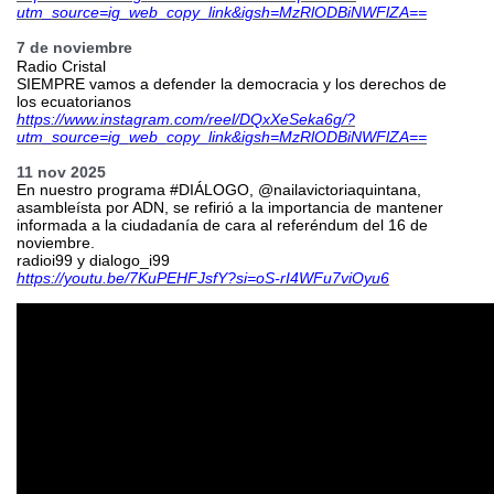
utm_source=ig_web_copy_link&igsh=MzRlODBiNWFlZA==
7 de noviembre
Radio Cristal
SIEMPRE vamos a defender la democracia y los derechos de
los ecuatorianos
https://www.instagram.com/reel/DQxXeSeka6g/?
utm_source=ig_web_copy_link&igsh=MzRlODBiNWFlZA==
11 nov 2025
En nuestro programa #DIÁLOGO, @nailavictoriaquintana,
asambleísta por ADN, se refirió a la importancia de mantener
informada a la ciudadanía de cara al referéndum del 16 de
noviembre.
radioi99 y dialogo_i99
https://youtu.be/7KuPEHFJsfY?si=oS-rI4WFu7viOyu6