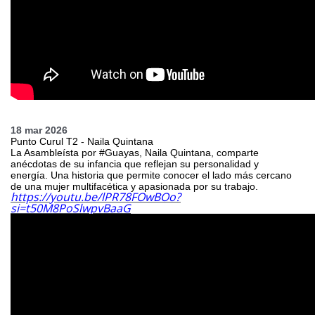
18 mar 2026
Punto Curul T2 - Naila Quintana
La Asambleísta por #Guayas, Naila Quintana, comparte
anécdotas de su infancia que reflejan su personalidad y
energía. Una historia que permite conocer el lado más cercano
de una mujer multifacética y apasionada por su trabajo.
https://youtu.be/lPR78FOwBOo?
si=t50M8PoSlwpvBaaG