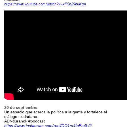
https://www.youtube.com/watch?v=xP5h29buKgA
20 de septiembre
Un espacio que acerca la política a la gente y fortalece el
diálogo ciudadano.
ADNduranok #podcast
https://www.instagram.com/reel/DO1m4IpEe4L/?