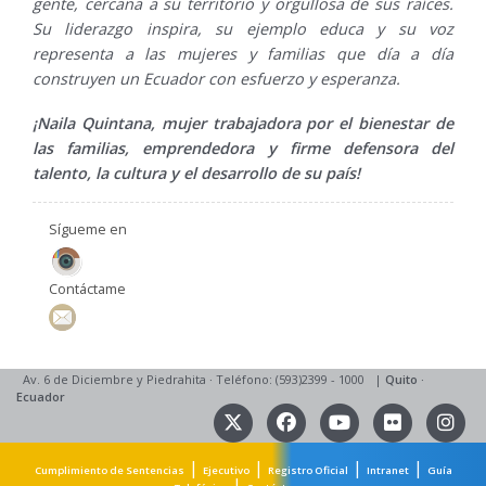
gente, cercana a su territorio y orgullosa de sus raíces.
Su liderazgo inspira, su ejemplo educa y su voz
representa a las mujeres y familias que día a día
construyen un Ecuador con esfuerzo y esperanza.
¡Naila Quintana, mujer trabajadora por el bienestar de
las familias, emprendedora y firme defensora del
talento, la cultura y el desarrollo de su país!
Sígueme en
Contáctame
Av. 6 de Diciembre y Piedrahita
·
Teléfono: (593)2399 - 1000
|
Quito
·
Ecuador
|
|
|
|
Cumplimiento de Sentencias
Ejecutivo
Registro Oficial
Intranet
Guía
|