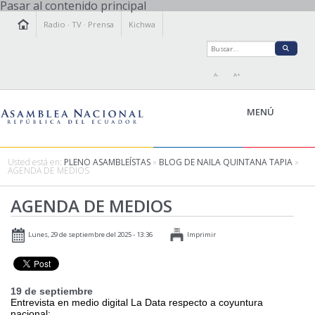
Pasar al contenido principal
Radio
·
TV
·
Prensa
Kichwa
A-
A+
MENÚ
Usted está en:
PLENO ASAMBLEÍSTAS
»
BLOG DE NAILA QUINTANA TAPIA
»
AGENDA DE MEDIOS
LA ASAMBLEA
AGENDA DE MEDIOS
LEGISLAMOS
FISCALIZAMOS
Lunes, 29 de septiembre del 2025 - 13:36
Imprimir
TRANSPARENCIA
PRENSA
PARTICIPACIÓN
19 de septiembre
RELACIONES INTERNACIONALES
Entrevista en medio digital La Data respecto a coyuntura
AGENDA
nacional: