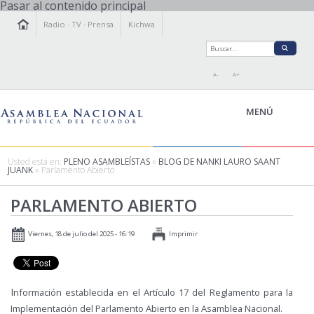
Pasar al contenido principal
Radio
·
TV
·
Prensa
Kichwa
A-
A+
MENÚ
Usted está en:
PLENO ASAMBLEÍSTAS
»
BLOG DE NANKI LAURO SAANT
JUANK
» Parlamento Abierto
LA ASAMBLEA
PARLAMENTO ABIERTO
LEGISLAMOS
FISCALIZAMOS
Viernes, 18 de julio del 2025 - 16:19
Imprimir
TRANSPARENCIA
PRENSA
PARTICIPACIÓN
I
nformación establecida en el Artículo 17 del Reglamento para la
RELACIONES INTERNACIONALES
Implementación del Parlamento Abierto en la Asamblea Nacional.
AGENDA