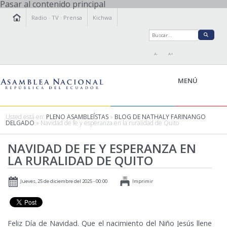
Pasar al contenido principal
Radio
·
TV
·
Prensa
Kichwa
A-
A+
MENÚ
Usted está en:
PLENO ASAMBLEÍSTAS
»
BLOG DE NATHALY FARINANGO
DELGADO
» Navidad de fe y esperanza en la ruralidad de Quito
LA ASAMBLEA
NAVIDAD DE FE Y ESPERANZA EN
LEGISLAMOS
LA RURALIDAD DE QUITO
FISCALIZAMOS
TRANSPARENCIA
Jueves, 25 de diciembre del 2025 - 00:00
Imprimir
PRENSA
PARTICIPACIÓN
RELACIONES INTERNACIONALES
Feliz Día de Navidad. Que el nacimiento del Niño Jesús llene
AGENDA