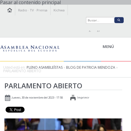
Pasar al contenido principal
Radio
·
TV
·
Prensa
Kichwa
A-
A+
MENÚ
Usted está en:
PLENO ASAMBLEÍSTAS
»
BLOG DE PATRICIA MENDOZA
»
PARLAMENTO ABIERTO
LA ASAMBLEA
PARLAMENTO ABIERTO
LEGISLAMOS
FISCALIZAMOS
Jueves, 30 de noviembre del 2023 - 17:58
Imprimir
TRANSPARENCIA
PRENSA
PARTICIPACIÓN
RELACIONES INTERNACIONALES
AGENDA