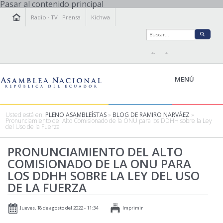
Pasar al contenido principal
Radio
·
TV
·
Prensa
Kichwa
A-
A+
MENÚ
Usted está en:
PLENO ASAMBLEÍSTAS
»
BLOG DE RAMIRO NARVÁEZ
»
Pronunciamiento del Alto Comisionado de la ONU para los DDHH sobre la Ley
del Uso de la Fuerza
LA ASAMBLEA
LEGISLAMOS
PRONUNCIAMIENTO DEL ALTO
COMISIONADO DE LA ONU PARA
FISCALIZAMOS
LOS DDHH SOBRE LA LEY DEL USO
TRANSPARENCIA
DE LA FUERZA
PRENSA
PARTICIPACIÓN
Jueves, 18 de agosto del 2022 - 11:34
Imprimir
RELACIONES INTERNACIONALES
AGENDA