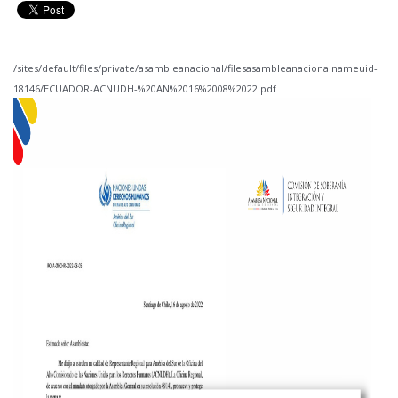
/sites/default/files/private/asambleanacional/filesasambleanacionalnameuid-
18146/ECUADOR-ACNUDH-%20AN%2016%2008%2022.pdf