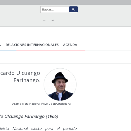
A-
A+
N
RELACIONES INTERNACIONALES
AGENDA
icardo Ulcuango
Farinango.
Asambleísta Nacional Revolución Ciudadana
do Ulcuango Farinango (1966)
leísta Nacional electo para el periodo