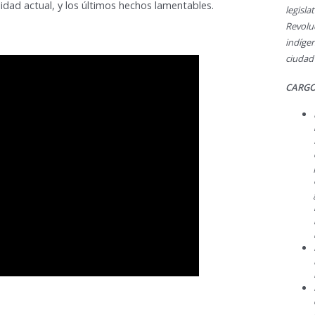
lidad actual, y los últimos hechos lamentables.
legisl
Revol
indíge
ciudad
CARGO