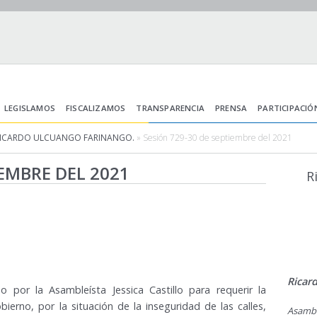
LEGISLAMOS
FISCALIZAMOS
TRANSPARENCIA
PRENSA
PARTICIPACIÓ
RICARDO ULCUANGO FARINANGO.
» Sesión 729-30 de septiembre del 2021
IEMBRE DEL 2021
R
Ricar
 por la Asambleísta Jessica Castillo para requerir la
obierno, por la situación de la inseguridad de las calles,
Asamb