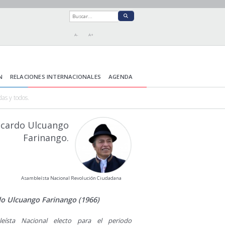
A-
A+
N
RELACIONES INTERNACIONALES
AGENDA
as y todos.
icardo Ulcuango
Farinango.
Asambleísta Nacional Revolución Ciudadana
do Ulcuango Farinango (1966)
leísta Nacional electo para el periodo