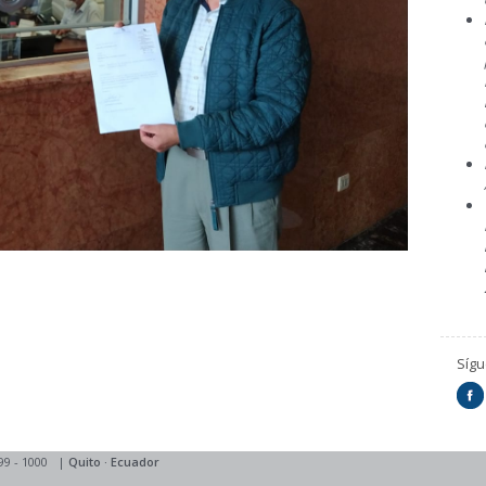
Síg
99 - 1000
|
Quito
·
Ecuador