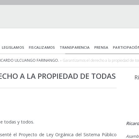
LEGISLAMOS
FISCALIZAMOS
TRANSPARENCIA
PRENSA
PARTICIPACIÓ
RICARDO ULCUANGO FARINANGO.
» Garantizamos el derecho a la propiedad de tod
CHO A LA PROPIEDAD DE TODAS
R
e todas y todos.
Ricar
senté el Proyecto de Ley Orgánica del Sistema Público
Asamb