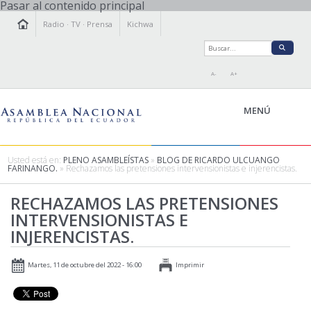
Pasar al contenido principal
Radio
·
TV
·
Prensa
Kichwa
A-
A+
MENÚ
Usted está en:
PLENO ASAMBLEÍSTAS
»
BLOG DE RICARDO ULCUANGO
FARINANGO.
» Rechazamos las pretensiones intervensionistas e injerencistas.
LA ASAMBLEA
RECHAZAMOS LAS PRETENSIONES
LEGISLAMOS
INTERVENSIONISTAS E
FISCALIZAMOS
INJERENCISTAS.
TRANSPARENCIA
PRENSA
Martes, 11 de octubre del 2022 - 16:00
Imprimir
PARTICIPACIÓN
RELACIONES INTERNACIONALES
AGENDA