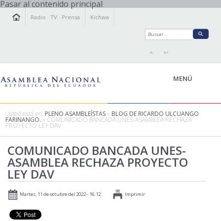
Pasar al contenido principal
Radio
·
TV
·
Prensa
Kichwa
A-
A+
MENÚ
Usted está en:
PLENO ASAMBLEÍSTAS
»
BLOG DE RICARDO ULCUANGO
FARINANGO.
» COMUNICADO BANCADA UNES-ASAMBLEA RECHAZA
PROYECTO LEY DAV
LA ASAMBLEA
LEGISLAMOS
COMUNICADO BANCADA UNES-
ASAMBLEA RECHAZA PROYECTO
FISCALIZAMOS
LEY DAV
TRANSPARENCIA
PRENSA
Martes, 11 de octubre del 2022 - 16:12
Imprimir
PARTICIPACIÓN
RELACIONES INTERNACIONALES
AGENDA