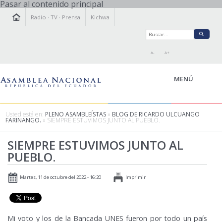
Pasar al contenido principal
Radio
·
TV
·
Prensa
Kichwa
A-
A+
MENÚ
Usted está en:
PLENO ASAMBLEÍSTAS
»
BLOG DE RICARDO ULCUANGO
FARINANGO.
» SIEMPRE ESTUVIMOS JUNTO AL PUEBLO.
LA ASAMBLEA
SIEMPRE ESTUVIMOS JUNTO AL
LEGISLAMOS
PUEBLO.
FISCALIZAMOS
TRANSPARENCIA
Martes, 11 de octubre del 2022 - 16:20
Imprimir
PRENSA
PARTICIPACIÓN
RELACIONES INTERNACIONALES
Mi voto y los de la Bancada UNES fueron por todo un país
AGENDA