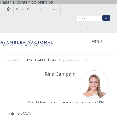
Pasar al contenido principal
Radio
·
TV
·
Prensa
Kichwa
A-
A+
MENÚ
Usted está en:
PLENO ASAMBLEÍSTAS
» Blog de Rina Campain
LA ASAMBLEA
Rina Campain
LEGISLAMOS
FISCALIZAMOS
TRANSPARENCIA
PRENSA
Asambleísta por Esmeraldas Bancada del Acuerdo Nacional (BAN)
PARTICIPACIÓN
RELACIONES INTERNACIONALES
✅
Esmeraldeña
AGENDA