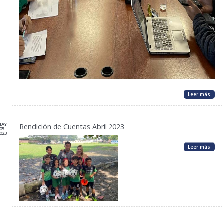
Leer más
MAY
Rendición de Cuentas Abril 2023
05
023
Leer más