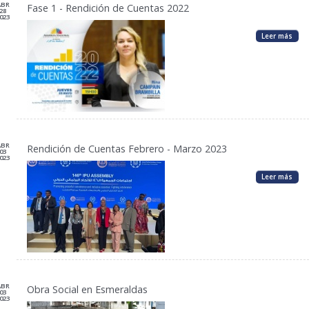
ABR
Fase 1 - Rendición de Cuentas 2022
28
023
Leer más
ABR
Rendición de Cuentas Febrero - Marzo 2023
03
023
Leer más
ABR
Obra Social en Esmeraldas
03
023