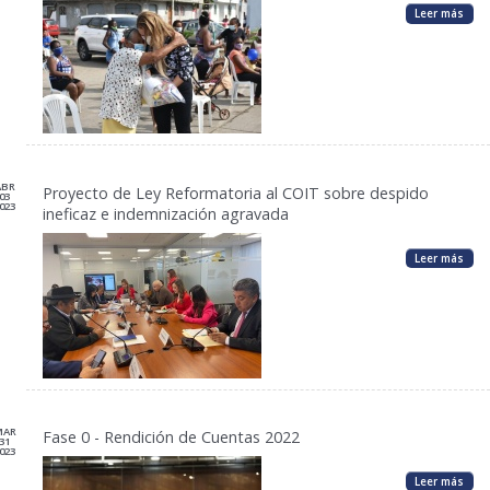
Leer más
ABR
Proyecto de Ley Reformatoria al COIT sobre despido
03
023
ineficaz e indemnización agravada
Leer más
MAR
Fase 0 - Rendición de Cuentas 2022
31
023
Leer más