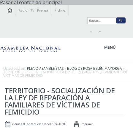
Pasar al contenido principal
Radio
·
TV
·
Prensa
Kichwa
A-
A+
MENÚ
Usted está en:
PLENO ASAMBLEÍSTAS
»
BLOG DE ROSA BELÉN MAYORGA
»
TERRITORIO - SOCIALIZACIÓN DE LA LEY DE REPARACIÓN A FAMILIARES DE
VÍCTIMAS DE FEMICIDIO
LA ASAMBLEA
LEGISLAMOS
TERRITORIO - SOCIALIZACIÓN DE
LA LEY DE REPARACIÓN A
FISCALIZAMOS
FAMILIARES DE VÍCTIMAS DE
TRANSPARENCIA
FEMICIDIO
PRENSA
PARTICIPACIÓN
Viernes, 06 de septiembre del 2024 - 00:00
Imprimir
RELACIONES INTERNACIONALES
AGENDA