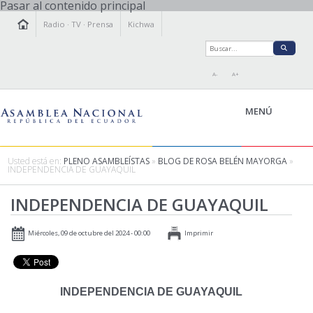
Pasar al contenido principal
Radio
·
TV
·
Prensa
Kichwa
A-
A+
MENÚ
Usted está en:
PLENO ASAMBLEÍSTAS
»
BLOG DE ROSA BELÉN MAYORGA
»
INDEPENDENCIA DE GUAYAQUIL
LA ASAMBLEA
INDEPENDENCIA DE GUAYAQUIL
LEGISLAMOS
FISCALIZAMOS
Miércoles, 09 de octubre del 2024 - 00:00
Imprimir
TRANSPARENCIA
PRENSA
PARTICIPACIÓN
INDEPENDENCIA DE GUAYAQUIL
RELACIONES INTERNACIONALES
AGENDA