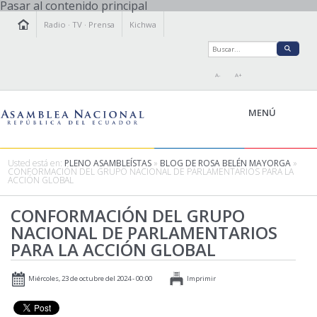
Pasar al contenido principal
Radio
·
TV
·
Prensa
Kichwa
A-
A+
MENÚ
Usted está en:
PLENO ASAMBLEÍSTAS
»
BLOG DE ROSA BELÉN MAYORGA
»
CONFORMACIÓN DEL GRUPO NACIONAL DE PARLAMENTARIOS PARA LA
ACCIÓN GLOBAL
LA ASAMBLEA
LEGISLAMOS
CONFORMACIÓN DEL GRUPO
NACIONAL DE PARLAMENTARIOS
FISCALIZAMOS
PARA LA ACCIÓN GLOBAL
TRANSPARENCIA
PRENSA
Miércoles, 23 de octubre del 2024 - 00:00
Imprimir
PARTICIPACIÓN
RELACIONES INTERNACIONALES
AGENDA