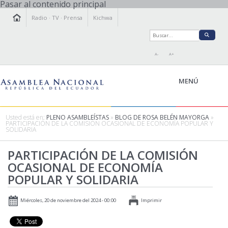
Pasar al contenido principal
Radio
·
TV
·
Prensa
Kichwa
A-
A+
MENÚ
Usted está en:
PLENO ASAMBLEÍSTAS
»
BLOG DE ROSA BELÉN MAYORGA
»
PARTICIPACIÓN DE LA COMISIÓN OCASIONAL DE ECONOMÍA POPULAR Y
SOLIDARIA
LA ASAMBLEA
LEGISLAMOS
PARTICIPACIÓN DE LA COMISIÓN
OCASIONAL DE ECONOMÍA
FISCALIZAMOS
POPULAR Y SOLIDARIA
TRANSPARENCIA
PRENSA
Miércoles, 20 de noviembre del 2024 - 00:00
Imprimir
PARTICIPACIÓN
RELACIONES INTERNACIONALES
AGENDA