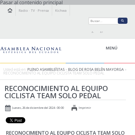
Pasar al contenido principal
Radio
·
TV
·
Prensa
Kichwa
A-
A+
MENÚ
Usted está en:
PLENO ASAMBLEÍSTAS
»
BLOG DE ROSA BELÉN MAYORGA
»
RECONOCIMIENTO AL EQUIPO CICLISTA TEAM SOLO PEDAL
LA ASAMBLEA
RECONOCIMIENTO AL EQUIPO
LEGISLAMOS
CICLISTA TEAM SOLO PEDAL
FISCALIZAMOS
TRANSPARENCIA
Jueves, 26 de diciembre del 2024 - 00:00
Imprimir
PRENSA
PARTICIPACIÓN
RELACIONES INTERNACIONALES
RECONOCIMIENTO AL EQUIPO CICLISTA TEAM SOLO
AGENDA