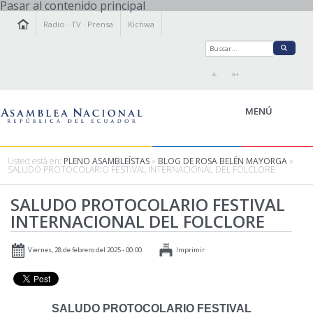
Pasar al contenido principal
Radio
·
TV
·
Prensa
Kichwa
A-
A+
MENÚ
Usted está en:
PLENO ASAMBLEÍSTAS
»
BLOG DE ROSA BELÉN MAYORGA
»
SALUDO PROTOCOLARIO FESTIVAL INTERNACIONAL DEL FOLCLORE
LA ASAMBLEA
SALUDO PROTOCOLARIO FESTIVAL
LEGISLAMOS
INTERNACIONAL DEL FOLCLORE
FISCALIZAMOS
TRANSPARENCIA
Viernes, 28 de febrero del 2025 - 00:00
Imprimir
PRENSA
PARTICIPACIÓN
RELACIONES INTERNACIONALES
SALUDO PROTOCOLARIO FESTIVAL
AGENDA