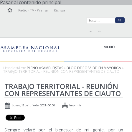
Pasar al contenido principal
Radio
·
TV
·
Prensa
Kichwa
A-
A+
MENÚ
Usted está en:
PLENO ASAMBLEÍSTAS
»
BLOG DE ROSA BELÉN MAYORGA
»
TRABAJO TERRITORIAL - REUNIÓN CON REPRESENTANTES DE CIAUTO
LA ASAMBLEA
TRABAJO TERRITORIAL - REUNIÓN
LEGISLAMOS
CON REPRESENTANTES DE CIAUTO
FISCALIZAMOS
TRANSPARENCIA
Lunes, 12 de julio del 2021 - 00:00
Imprimir
PRENSA
PARTICIPACIÓN
RELACIONES INTERNACIONALES
Siempre velaré por el bienestar de mi gente, por un
AGENDA