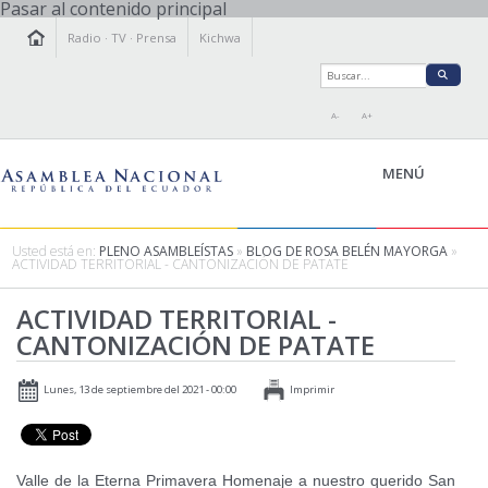
Pasar al contenido principal
Radio
·
TV
·
Prensa
Kichwa
A-
A+
MENÚ
Usted está en:
PLENO ASAMBLEÍSTAS
»
BLOG DE ROSA BELÉN MAYORGA
»
ACTIVIDAD TERRITORIAL - CANTONIZACIÓN DE PATATE
LA ASAMBLEA
ACTIVIDAD TERRITORIAL -
LEGISLAMOS
CANTONIZACIÓN DE PATATE
FISCALIZAMOS
TRANSPARENCIA
Lunes, 13 de septiembre del 2021 - 00:00
Imprimir
PRENSA
PARTICIPACIÓN
RELACIONES INTERNACIONALES
Valle de la Eterna Primavera Homenaje a nuestro querido San
AGENDA