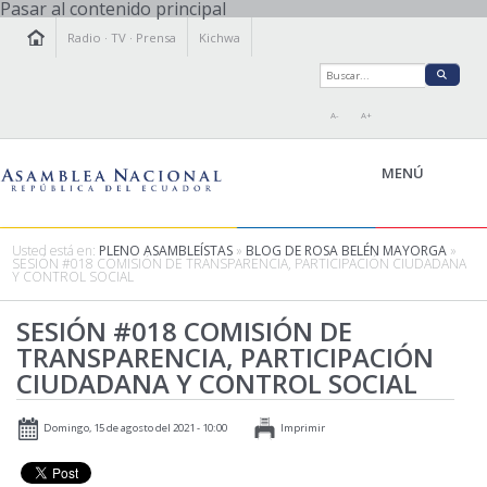
Pasar al contenido principal
Radio
·
TV
·
Prensa
Kichwa
A-
A+
MENÚ
Usted está en:
PLENO ASAMBLEÍSTAS
»
BLOG DE ROSA BELÉN MAYORGA
»
SESIÓN #018 COMISIÓN DE TRANSPARENCIA, PARTICIPACIÓN CIUDADANA
Y CONTROL SOCIAL
LA ASAMBLEA
LEGISLAMOS
SESIÓN #018 COMISIÓN DE
TRANSPARENCIA, PARTICIPACIÓN
FISCALIZAMOS
CIUDADANA Y CONTROL SOCIAL
TRANSPARENCIA
PRENSA
Domingo, 15 de agosto del 2021 - 10:00
Imprimir
PARTICIPACIÓN
RELACIONES INTERNACIONALES
AGENDA