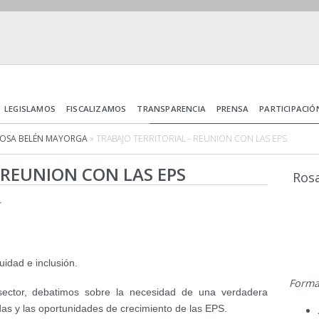
LEGISLAMOS
FISCALIZAMOS
TRANSPARENCIA
PRENSA
PARTICIPACIÓ
ROSA BELÉN MAYORGA
» TRABAJO TERRITORIAL - REUNION CON LAS EPS
 REUNION CON LAS EPS
Ros
r
idad e inclusión.
Forma
sector, debatimos sobre la necesidad de una verdadera
das y las oportunidades de crecimiento de las EPS.