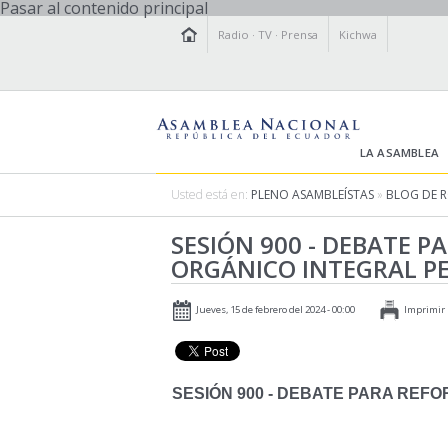
Pasar al contenido principal
Radio
·
TV
·
Prensa
Kichwa
LA ASAMBLEA
Usted está en:
PLENO ASAMBLEÍSTAS
»
BLOG DE 
SESIÓN 900 - DEBATE 
ORGÁNICO INTEGRAL P
Jueves, 15 de febrero del 2024 - 00:00
Imprimir
SESIÓN 900 - DEBATE PARA REF