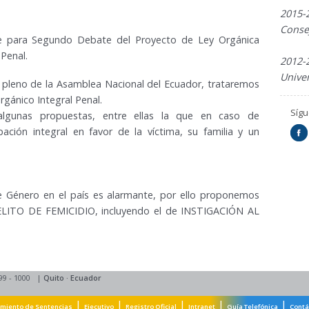
2015-
Conse
me para Segundo Debate del Proyecto de Ley Orgánica
Penal.
2012
Unive
pleno de la Asamblea Nacional del Ecuador, trataremos
rgánico Integral Penal.
Síg
gunas propuestas, entre ellas la que en caso de
pación integral en favor de la víctima, su familia y un
e Género en el país es alarmante, por ello proponemos
TO DE FEMICIDIO, incluyendo el de INSTIGACIÓN AL
99 - 1000
|
Quito
·
Ecuador
|
|
|
|
|
miento de Sentencias
Ejecutivo
Registro Oficial
Intranet
Guía Telefónica
Contá