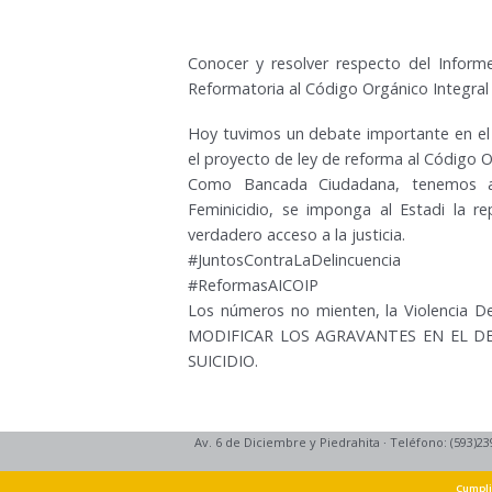
Conocer y resolver respecto del Infor
Reformatoria al Código Orgánico Integral 
Hoy tuvimos un debate importante en el 
el proyecto de ley de reforma al Código O
Como Bancada Ciudadana, tenemos al
Feminicidio, se imponga al Estadi la re
verdadero acceso a la justicia.
#JuntosContraLaDelincuencia
#ReformasAICOIP
Los números no mienten, la Violencia D
MODIFICAR LOS AGRAVANTES EN EL DELI
SUICIDIO.
Av. 6 de Diciembre y Piedrahita
·
Teléfono: (593)23
Cumpli