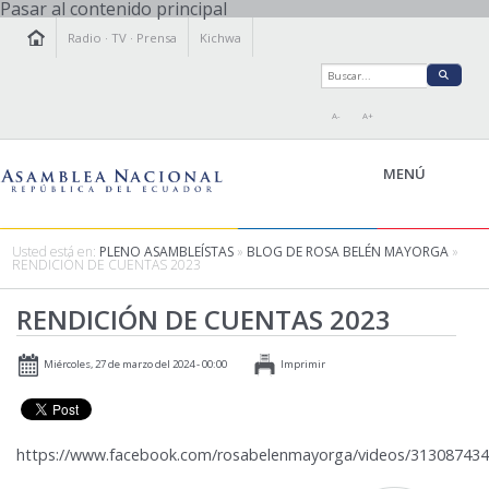
Pasar al contenido principal
Radio
·
TV
·
Prensa
Kichwa
A-
A+
MENÚ
Usted está en:
PLENO ASAMBLEÍSTAS
»
BLOG DE ROSA BELÉN MAYORGA
»
RENDICIÓN DE CUENTAS 2023
LA ASAMBLEA
RENDICIÓN DE CUENTAS 2023
LEGISLAMOS
FISCALIZAMOS
Miércoles, 27 de marzo del 2024 - 00:00
Imprimir
TRANSPARENCIA
PRENSA
PARTICIPACIÓN
https://www.facebook.com/rosabelenmayorga/videos/31308743
RELACIONES INTERNACIONALES
AGENDA