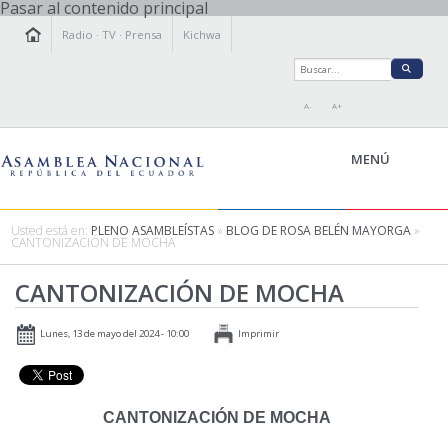
Pasar al contenido principal
Radio
·
TV
·
Prensa
Kichwa
A-
A+
MENÚ
Usted está en:
PLENO ASAMBLEÍSTAS
»
BLOG DE ROSA BELÉN MAYORGA
»
CANTONIZACIÓN DE MOCHA
LA ASAMBLEA
CANTONIZACIÓN DE MOCHA
LEGISLAMOS
FISCALIZAMOS
Lunes, 13 de mayo del 2024 - 10:00
Imprimir
TRANSPARENCIA
PRENSA
PARTICIPACIÓN
CANTONIZACIÓN DE MOCHA
RELACIONES INTERNACIONALES
AGENDA