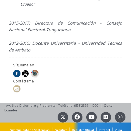
Ecuador
2015-2017: Directora de Comunicación - Consejo
Nacional Electoral-Tungurahua.
2012-2015: Docente Universitaria - Universidad Técnica
de Ambato
Sígueme en
Contáctame
Av. 6 de Diciembre y Piedrahita
·
Teléfono: (593)2399 - 1000
|
Quito
·
Ecuador
|
|
|
|
Cumplimiento de Sentencias
Ejecutivo
Registro Oficial
Intranet
Guía