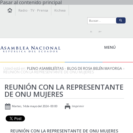
Pasar al contenido principal
Radio
·
TV
·
Prensa
Kichwa
A-
A+
MENÚ
Usted está en:
PLENO ASAMBLEÍSTAS
»
BLOG DE ROSA BELÉN MAYORGA
»
REUNIÓN CON LA REPRESENTANTE DE ONU MUJERES
LA ASAMBLEA
REUNIÓN CON LA REPRESENTANTE
LEGISLAMOS
DE ONU MUJERES
FISCALIZAMOS
TRANSPARENCIA
Martes, 14 de mayo del 2024 - 00:00
Imprimir
PRENSA
PARTICIPACIÓN
RELACIONES INTERNACIONALES
REUNIÓN CON LA REPRESENTANTE DE ONU MUJERES
AGENDA