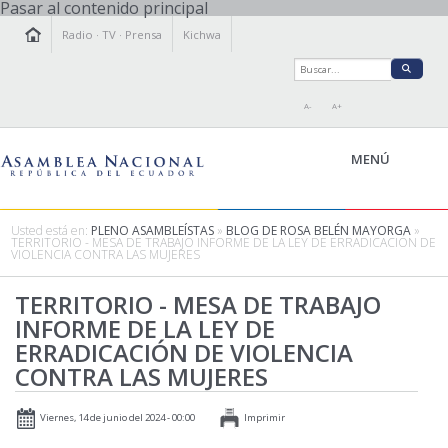
Pasar al contenido principal
Radio
·
TV
·
Prensa
Kichwa
A-
A+
MENÚ
Usted está en:
PLENO ASAMBLEÍSTAS
»
BLOG DE ROSA BELÉN MAYORGA
»
TERRITORIO - MESA DE TRABAJO INFORME DE LA LEY DE ERRADICACIÓN DE
VIOLENCIA CONTRA LAS MUJERES
LA ASAMBLEA
LEGISLAMOS
TERRITORIO - MESA DE TRABAJO
INFORME DE LA LEY DE
FISCALIZAMOS
ERRADICACIÓN DE VIOLENCIA
TRANSPARENCIA
CONTRA LAS MUJERES
PRENSA
PARTICIPACIÓN
Viernes, 14 de junio del 2024 - 00:00
Imprimir
RELACIONES INTERNACIONALES
AGENDA