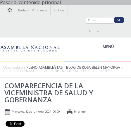
Pasar al contenido principal
Radio
·
TV
·
Prensa
Kichwa
A-
A+
MENÚ
Usted está en:
PLENO ASAMBLEÍSTAS
»
BLOG DE ROSA BELÉN MAYORGA
»
COMPARECENCIA DE LA VICEMINISTRA DE SALUD Y GOBERNANZA
LA ASAMBLEA
COMPARECENCIA DE LA
LEGISLAMOS
VICEMINISTRA DE SALUD Y
FISCALIZAMOS
GOBERNANZA
TRANSPARENCIA
PRENSA
Miércoles, 12 de junio del 2024 - 00:00
Imprimir
PARTICIPACIÓN
RELACIONES INTERNACIONALES
AGENDA