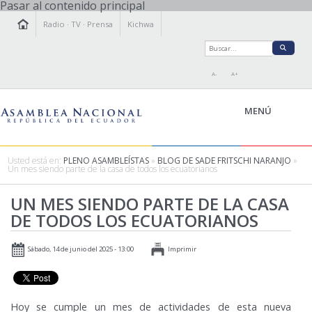
Pasar al contenido principal
Radio
·
TV
·
Prensa
Kichwa
A-
A+
MENÚ
Usted está en:
PLENO ASAMBLEÍSTAS
»
BLOG DE SADE FRITSCHI NARANJO
»
Un mes siendo parte de la casa de todos los ecuatorianos
LA ASAMBLEA
UN MES SIENDO PARTE DE LA CASA
LEGISLAMOS
DE TODOS LOS ECUATORIANOS
FISCALIZAMOS
TRANSPARENCIA
Sábado, 14 de junio del 2025 - 13:00
Imprimir
PRENSA
PARTICIPACIÓN
RELACIONES INTERNACIONALES
Hoy se cumple un mes de actividades de esta nueva
AGENDA