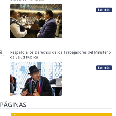
Leer más
OCT
Respeto a los Derechos de los Trabajadores del Ministerio
12
022
de Salud Pública
Leer más
PÁGINAS
1