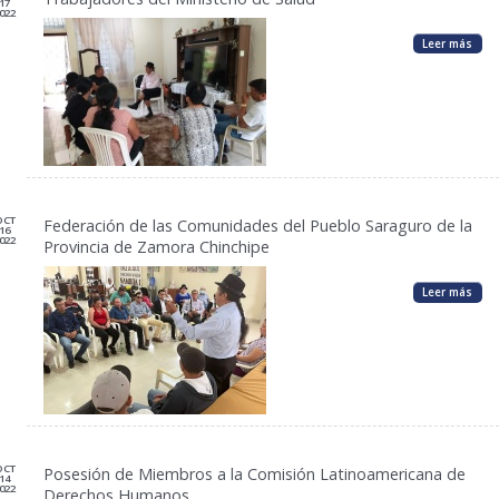
17
022
Leer más
OCT
Federación de las Comunidades del Pueblo Saraguro de la
16
022
Provincia de Zamora Chinchipe
Leer más
OCT
Posesión de Miembros a la Comisión Latinoamericana de
14
022
Derechos Humanos