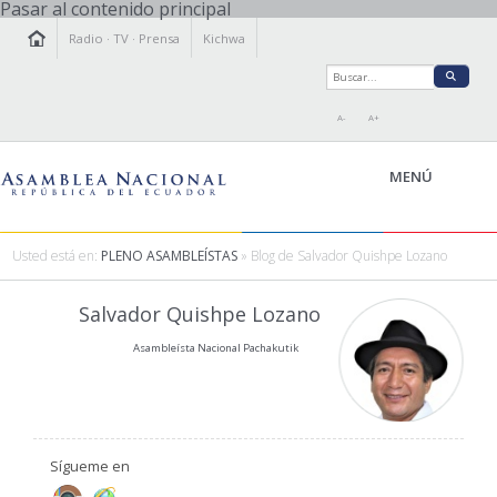
Pasar al contenido principal
Radio
·
TV
·
Prensa
Kichwa
A-
A+
MENÚ
Usted está en:
PLENO ASAMBLEÍSTAS
» Blog de Salvador Quishpe Lozano
LA ASAMBLEA
Salvador Quishpe Lozano
LEGISLAMOS
Asambleísta Nacional Pachakutik
FISCALIZAMOS
TRANSPARENCIA
PRENSA
PARTICIPACIÓN
Sígueme en
RELACIONES INTERNACIONALES
AGENDA