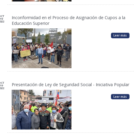
OCT
Inconformidad en el Proceso de Asignación de Cupos a la
19
022
Educación Superior
Leer más
OCT
Presentación de Ley de Seguridad Social - Iniciativa Popular
19
022
Leer más