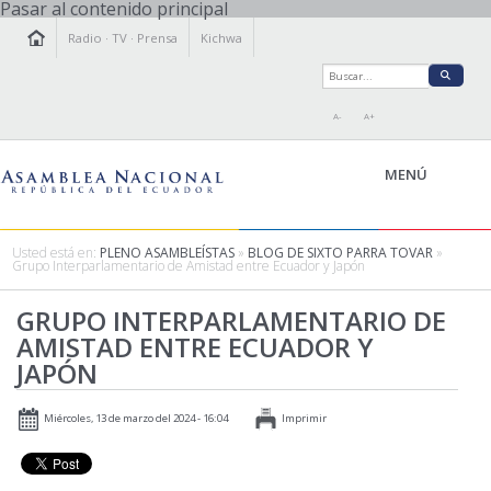
Pasar al contenido principal
Radio
·
TV
·
Prensa
Kichwa
A-
A+
MENÚ
Usted está en:
PLENO ASAMBLEÍSTAS
»
BLOG DE SIXTO PARRA TOVAR
»
Grupo Interparlamentario de Amistad entre Ecuador y Japón
LA ASAMBLEA
GRUPO INTERPARLAMENTARIO DE
LEGISLAMOS
AMISTAD ENTRE ECUADOR Y
FISCALIZAMOS
JAPÓN
TRANSPARENCIA
PRENSA
Miércoles, 13 de marzo del 2024 - 16:04
Imprimir
PARTICIPACIÓN
RELACIONES INTERNACIONALES
AGENDA