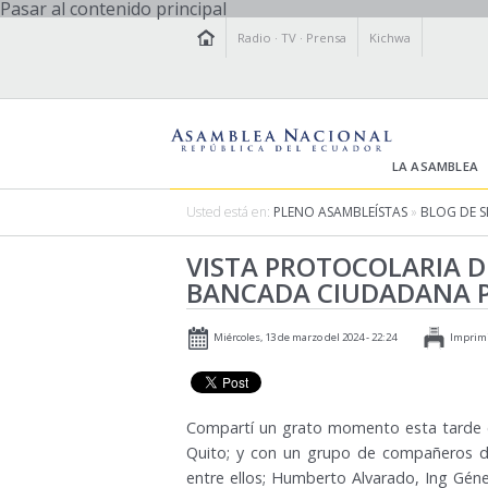
Pasar al contenido principal
Radio
·
TV
·
Prensa
Kichwa
LA ASAMBLEA
Usted está en:
PLENO ASAMBLEÍSTAS
»
BLOG DE S
VISTA PROTOCOLARIA D
BANCADA CIUDADANA PO
Miércoles, 13 de marzo del 2024 - 22:24
Imprim
Compartí un grato momento esta tarde co
Quito; y con un grupo de compañeros de
entre ellos; Humberto Alvarado, Ing Gén