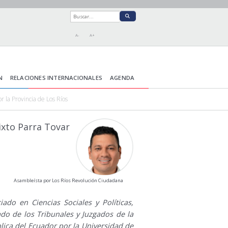
A-
A+
N
RELACIONES INTERNACIONALES
AGENDA
r la Provincia de Los Ríos
ixto Parra Tovar
Asambleísta por Los Ríos Revolución Ciudadana
iado en Ciencias Sociales y Políticas,
do de los Tribunales y Juzgados de la
lica del Ecuador por la Universidad de