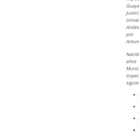
Guaya
Just
Univ
Andes
por 
Antun
Nacid
años
Munic
traye
siguie