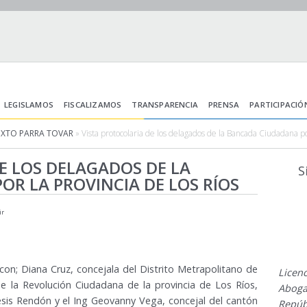
LEGISLAMOS
FISCALIZAMOS
TRANSPARENCIA
PRENSA
PARTICIPACIÓ
IXTO PARRA TOVAR
» Vista protocolaria de los delagados de la Bancada Ciudadana po
E LOS DELAGADOS DE LA
S
R LA PROVINCIA DE LOS RÍOS
ir
n; Diana Cruz, concejala del Distrito Metrapolitano de
Licenc
 la Revolución Ciudadana de la provincia de Los Ríos,
Aboga
esis Rendón y el Ing Geovanny Vega, concejal del cantón
Repúb