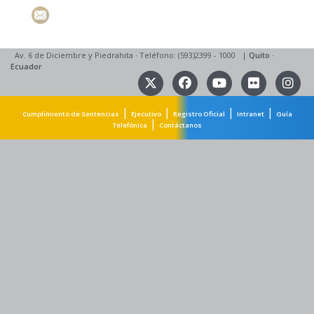
Av. 6 de Diciembre y Piedrahita
·
Teléfono: (593)2399 - 1000
|
Quito
·
Ecuador
|
|
|
|
Cumplimiento de Sentencias
Ejecutivo
Registro Oficial
Intranet
Guía
|
Telefónica
Contáctanos