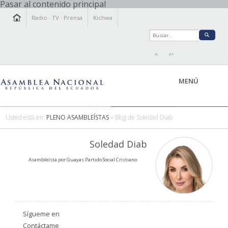
Pasar al contenido principal
Radio
·
TV
·
Prensa
Kichwa
A-
A+
MENÚ
Usted está en:
PLENO ASAMBLEÍSTAS
» Blog de Soledad Diab
LA ASAMBLEA
Soledad Diab
LEGISLAMOS
Asambleísta por Guayas Partido Social Cristiano
FISCALIZAMOS
TRANSPARENCIA
PRENSA
PARTICIPACIÓN
Sígueme en
RELACIONES INTERNACIONALES
Contáctame
AGENDA