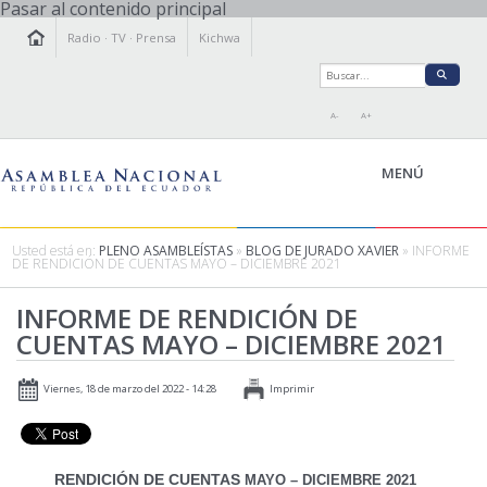
Pasar al contenido principal
Radio
·
TV
·
Prensa
Kichwa
A-
A+
MENÚ
Usted está en:
PLENO ASAMBLEÍSTAS
»
BLOG DE JURADO XAVIER
» INFORME
DE RENDICIÓN DE CUENTAS MAYO – DICIEMBRE 2021
LA ASAMBLEA
INFORME DE RENDICIÓN DE
LEGISLAMOS
CUENTAS MAYO – DICIEMBRE 2021
FISCALIZAMOS
TRANSPARENCIA
Viernes, 18 de marzo del 2022 - 14:28
Imprimir
PRENSA
PARTICIPACIÓN
RELACIONES INTERNACIONALES
RENDICIÓN DE CUENTAS
MAYO – DICIEMBRE 2021
AGENDA