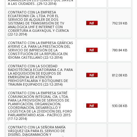
A LAS CIUDADES...(29-12-2014)
CONTRATO CON LA EMPRESA
ECUATRONIX CÍA. LTDA. POR EL
SERVICIO DE ALQUILER DE DOS
SISTEMAS DE TRANSMISIÓN DE TV
792.59 KB
ANALÓGICA UHF E INTERNET CON
COBERTURA A GUAYAQUIL Y CUENCA
(22-12-2014)
CONTRATO CON LA EMPRESA GRÁFICAS
AYERVE C.A. PARA LA PRESTACIÓN DEL
SERVICIO DE IMPRESIÓN DE LA
780.84 KB
CONSTITUCIÓN DE LA REPÚBLICA EN
IDIOMA CASTELLANO (22-12-2014)
CONTRATO CON LA SOCIEDAD
RADIOTÉCNICA ECUATORIANA C.A. PARA
LA ADQUISICIÓN DE EQUIPOS DE
812.08 KB
EMERGENCIA DE ATENCIÓN
PREHOSPITALARIA Y BOTIQUINES DE
TRAUMA EQUIPADOS (22-12-2014)
CONTRATO CON LA EMPRESA SATRÉ
COMUNICACIÓN INTEGRAL CÍA. LTDA.
PARA LA PROVISIÓN DE SERVICIOS DE
PLANIFICACIÓN, ORGANIZACIÓN,
930.08 KB
COORDINACIÓN, DESARROLLO Y
LOGÍSTICA DE LA 23 EDICIÓN DEL FORO
PARLAMENTARIO ASIA - PACÍFICO 2015
(17-12-2014)
CONTRATO CON LA SEÑORA MARÍA
VÁSQUEZ IZA PARA EL SERVICIO DE
DISEÑO, DIAGRAMACIÓN Y