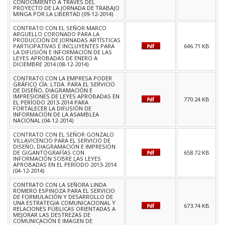
CONOCIMIENTO A TRAVÉS DEL
PROYECTO DE LA JORNADA DE TRABAJO
MINGA POR LA LIBERTAD (09-12-2014)
CONTRATO CON EL SEÑOR MARCO
ARGUELLO CORONADO PARA LA
PRODUCCIÓN DE JORNADAS ARTÍSTICAS
PARTICIPATIVAS E INCLUYENTES PARA
646.71 KB
LA DIFUSIÓN E INFORMACIÓN DE LAS
LEYES APROBADAS DE ENERO A
DICIEMBRE 2014 (08-12-2014)
CONTRATO CON LA EMPRESA PODER
GRÁFICO CÍA. LTDA. PARA EL SERVICIO
DE DISEÑO, DIAGRAMACIÓN E
IMPRESIONES DE LEYES APROBADAS EN
770.24 KB
EL PERÍODO 2013-2014 PARA
FORTALECER LA DIFUSIÓN DE
INFORMACIÓN DE LA ASAMBLEA
NACIONAL (04-12-2014)
CONTRATO CON EL SEÑOR GONZALO
VILLAVICENCIO PARA EL SERVICIO DE
DISEÑO, DIAGRAMACIÓN E IMPRESIÓN
DE GIGANTOGRAFÍAS CON
658.72 KB
INFORMACIÓN SOBRE LAS LEYES
APROBADAS EN EL PERÍODO 2013-2014
(04-12-2014)
CONTRATO CON LA SEÑORA LINDA
ROMERO ESPINOZA PARA EL SERVICIO
DE FORMULACIÓN Y DESARROLLO DE
UNA ESTRATEGIA COMUNICACIONAL Y
673.74 KB
RELACIONES PÚBLICAS ORIENTADAS A
MEJORAR LAS DESTREZAS DE
COMUNICACIÓN E IMAGEN DE