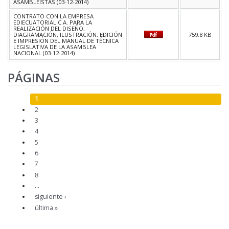
ASAMBLEÍSTAS (03-12-2014)
CONTRATO CON LA EMPRESA
EDIECUATORIAL C.A. PARA LA
REALIZACIÓN DEL DISEÑO,
DIAGRAMACIÓN, ILUSTRACIÓN, EDICIÓN
759.8 KB
E IMPRESIÓN DEL MANUAL DE TÉCNICA
LEGISLATIVA DE LA ASAMBLEA
NACIONAL (03-12-2014)
PÁGINAS
1
2
3
4
5
6
7
8
…
siguiente ›
última »