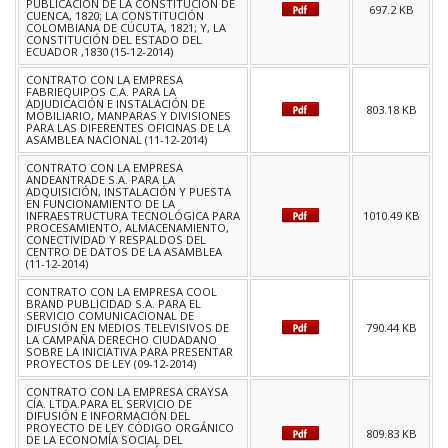
PUBLICACIÓN DE LA CONSTITUCIÓN DE
697.2 KB
CUENCA, 1820; LA CONSTITUCIÓN
COLOMBIANA DE CÚCUTA, 1821; Y, LA
CONSTITUCIÓN DEL ESTADO DEL
ECUADOR ,1830 (15-12-2014)
CONTRATO CON LA EMPRESA
FABRIEQUIPOS C.A. PARA LA
ADJUDICACIÓN E INSTALACIÓN DE
803.18 KB
MOBILIARIO, MANPARAS Y DIVISIONES
PARA LAS DIFERENTES OFICINAS DE LA
ASAMBLEA NACIONAL (11-12-2014)
CONTRATO CON LA EMPRESA
ANDEANTRADE S.A. PARA LA
ADQUISICIÓN, INSTALACIÓN Y PUESTA
EN FUNCIONAMIENTO DE LA
INFRAESTRUCTURA TECNOLÓGICA PARA
1010.49 KB
PROCESAMIENTO, ALMACENAMIENTO,
CONECTIVIDAD Y RESPALDOS DEL
CENTRO DE DATOS DE LA ASAMBLEA
(11-12-2014)
CONTRATO CON LA EMPRESA COOL
BRAND PUBLICIDAD S.A. PARA EL
SERVICIO COMUNICACIONAL DE
DIFUSIÓN EN MEDIOS TELEVISIVOS DE
790.44 KB
LA CAMPAÑA DERECHO CIUDADANO
SOBRE LA INICIATIVA PARA PRESENTAR
PROYECTOS DE LEY (09-12-2014)
CONTRATO CON LA EMPRESA CRAYSA
CÍA. LTDA.PARA EL SERVICIO DE
DIFUSIÓN E INFORMACIÓN DEL
PROYECTO DE LEY CÓDIGO ORGÁNICO
809.83 KB
DE LA ECONOMÍA SOCIAL DEL