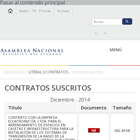
Pasar al contenido principal
Radio
·
TV
·
Prensa
Kichwa
A-
A+
MENÚ
Usted está en:
LITERAL I) CONTRATOS
» Contratos suscritos
LA ASAMBLEA
CONTRATOS SUSCRITOS
LEGISLAMOS
Diciembre - 2014
FISCALIZAMOS
Título
Documento
Tamaño
TRANSPARENCIA
PRENSA
CONTRATO CON LA EMPRESA
ECUATRONIX CÍA. LTDA. PARA EL
PARTICIPACIÓN
ARRENDAMIENTO DE ESPACIOS EN
CASETAS E INFRAESTRUCTURA PARA LA
582.34 KB
RELACIONES INTERNACIONALES
INSTALACIÓN DE LOS SISTEMAS DE
TRANSMISIÓN DE LA RADIO DE LA
AGENDA
ASAMBLEA EN LOS CERROS QUE SIRVEN