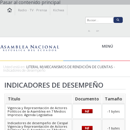
Pasar al contenido principal
Radio
·
TV
·
Prensa
Kichwa
A-
A+
MENÚ
Usted está en:
LITERAL M) MECANISMOS DE RENDICIÓN DE CUENTAS
»
Indicadores de desempeño
LA ASAMBLEA
INDICADORES DE DESEMPEÑO
LEGISLAMOS
FISCALIZAMOS
Título
Documento
Tamaño
TRANSPARENCIA
PRENSA
Vigencia y Representación de Actores
Politícos de la Asamblea en 7 Medios
-1 bytes
PARTICIPACIÓN
Impresos: Agenda Legislativa
RELACIONES INTERNACIONALES
Indicadores de desempeño de Ciespal
Vigencia y Representación de Actores
-1 bytes
AGENDA
Politícos de la Asamblea en 7 Medios