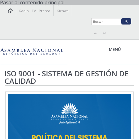
Pasar al contenido principal
Radio
·
TV
·
Prensa
Kichwa
A-
A+
MENÚ
ISO 9001 - SISTEMA DE GESTIÓN DE
CALIDAD
LA ASAMBLEA
LEGISLAMOS
FISCALIZAMOS
TRANSPARENCIA
PRENSA
PARTICIPACIÓN
RELACIONES INTERNACIONALES
AGENDA