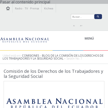
Pasar al contenido principal
Radio
·
TV
·
Prensa
Kichwa
A-
A+
MENÚ
Usted está en:
COMISIONES
»
BLOG DE LA COMISIÓN DE LOS DERECHOS DE
LOS TRABAJADORES Y LA SEGURIDAD SOCIAL
» Sesión No. 7
LA ASAMBLEA
Comisión de los Derechos de los Trabajadores y
LEGISLAMOS
la Seguridad Social
FISCALIZAMOS
TRANSPARENCIA
PRENSA
PARTICIPACIÓN
RELACIONES INTERNACIONALES
AGENDA