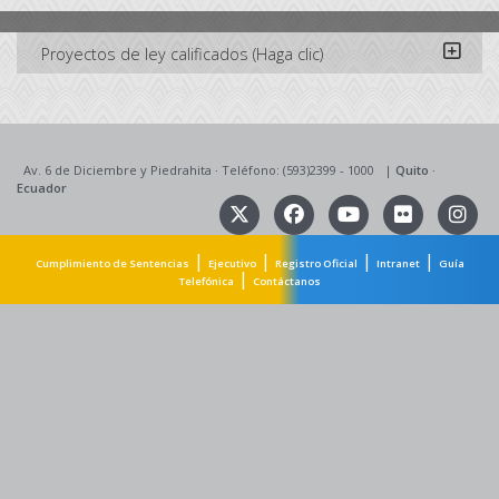
Proyectos de ley calificados (Haga clic)
Av. 6 de Diciembre y Piedrahita
·
Teléfono: (593)2399 - 1000
|
Quito
·
Ecuador
|
|
|
|
Cumplimiento de Sentencias
Ejecutivo
Registro Oficial
Intranet
Guía
|
Telefónica
Contáctanos