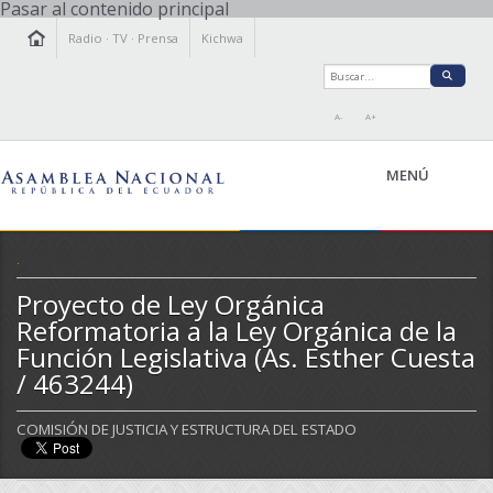
Pasar al contenido principal
Radio
·
TV
·
Prensa
Kichwa
A-
A+
MENÚ
.
Proyecto de Ley Orgánica
LA ASAMBLEA
Reformatoria a la Ley Orgánica de la
LEGISLAMOS
Función Legislativa (As. Esther Cuesta
FISCALIZAMOS
/ 463244)
TRANSPARENCIA
PRENSA
COMISIÓN DE JUSTICIA Y ESTRUCTURA DEL ESTADO
PARTICIPACIÓN
RELACIONES INTERNACIONALES
AGENDA