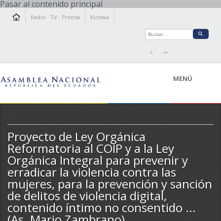
Pasar al contenido principal
Radio
·
TV
·
Prensa
Kichwa
A-
A+
MENÚ
.
Proyecto de Ley Orgánica
LA ASAMBLEA
Reformatoria al COIP y a la Ley
LEGISLAMOS
Orgánica Integral para prevenir y
FISCALIZAMOS
erradicar la violencia contra las
TRANSPARENCIA
mujeres, para la prevención y sanción
PRENSA
de delitos de violencia digital,
PARTICIPACIÓN
contenido íntimo no consentido ...
RELACIONES INTERNACIONALES
(As. Mario Zambrano)
AGENDA