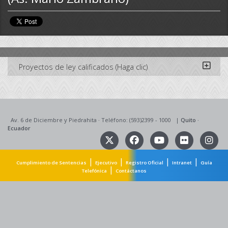
Proyectos de ley calificados (Haga clic)
Av. 6 de Diciembre y Piedrahita
·
Teléfono: (593)2399 - 1000
|
Quito
·
Ecuador
|
|
|
|
Cumplimiento de Sentencias
Ejecutivo
Registro Oficial
Intranet
Guía
|
Telefónica
Contáctanos