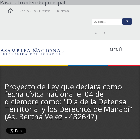
Pasar al contenido principal
Radio
·
TV
·
Prensa
Kichwa
A-
A+
MENÚ
.
Proyecto de Ley que declara como
LA ASAMBLEA
fecha cívica nacional el 04 de
LEGISLAMOS
diciembre como: "Día de la Defensa
FISCALIZAMOS
Territorial y los Derechos de Manabí"
TRANSPARENCIA
(As. Bertha Velez - 482647)
PRENSA
PARTICIPACIÓN
RELACIONES INTERNACIONALES
AGENDA