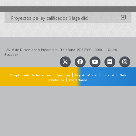
Proyectos de ley calificados (Haga clic)
Av. 6 de Diciembre y Piedrahita
·
Teléfono: (593)2399 - 1000
|
Quito
·
Ecuador
|
|
|
|
Cumplimiento de Sentencias
Ejecutivo
Registro Oficial
Intranet
Guía
|
Telefónica
Contáctanos