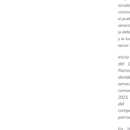
social
constr
el pue
servici
la defe
y la lu
sector
Inici
del G
Parro
donde 
serv
comun
2023,
del 
comp
parro
En 20