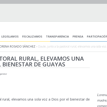
LEGISLAMOS
FISCALIZAMOS
TRANSPARENCIA
PRENSA
PARTICIPACIÓ
LORENA ROSADO SÁNCHEZ
» Daule, junto a la pastoral rural, elevamos una sola vo
STORAL RURAL, ELEVAMOS UNA
L BIENESTAR DE GUAYAS
primir
L
orena
l rural, elevamos una sola voz a Dios por el bienestar de
madre
compr