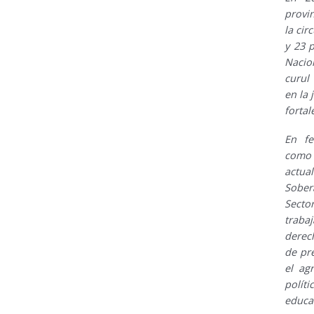
provi
la cir
y 23 
Nacio
curul
en la 
fortal
En fe
como
actua
Sober
Secto
traba
derec
de pre
el ag
polít
educ