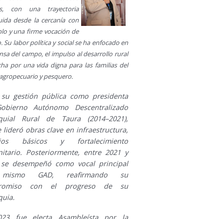
es, con una trayectoria
uida desde la cercanía con
blo y una firme vocación de
o. Su labor política y social se ha enfocado en
nsa del campo, el impulso al desarrollo rural
cha por una vida digna para las familias del
 agropecuario y pesquero.
ó su gestión pública como presidenta
obierno Autónomo Descentralizado
quial Rural de Taura (2014–2021),
lideró obras clave en infraestructura,
icios básicos y fortalecimiento
itario. Posteriormente, entre 2021 y
 se desempeñó como vocal principal
mismo GAD, reafirmando su
romiso con el progreso de su
quia.
23 fue electa Asambleísta por la