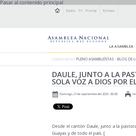
Pasar al contenido principal
Radio
·
TV
·
Prensa
Kichwa
LA ASAMBLEA
Usted está en:
PLENO ASAMBLEÍSTAS
»
BLOG DE 
DAULE, JUNTO A LA PA
SOLA VOZ A DIOS POR E
Domingo, 21 de septiembre del 2025 - 00:00
Im
Desde el cantón Daule, junto a la pastora
Guayas y de todo el país. [