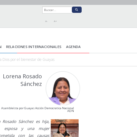
A-
A+
N
RELACIONES INTERNACIONALES
AGENDA
z a Dios por el bienestar de Guayas
Lorena Rosado
Sánchez
Asambleísta por Guayas Acción Democratica Nacional
ADN
 Rosado Sánchez es hija,
, esposa y una mujer
ometida con las causas