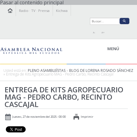
Pasar al contenido principal
Radio
·
TV
·
Prensa
Kichwa
A-
A+
MENÚ
Usted está en:
PLENO ASAMBLEÍSTAS
»
BLOG DE LORENA ROSADO SÁNCHEZ
» Entrega de Kits Agropecuario MAG - Pedro Carbo, Recinto Cascajal
LA ASAMBLEA
ENTREGA DE KITS AGROPECUARIO
LEGISLAMOS
MAG - PEDRO CARBO, RECINTO
FISCALIZAMOS
CASCAJAL
TRANSPARENCIA
PRENSA
Jueves, 27 de noviembre del 2025 - 00:00
Imprimir
PARTICIPACIÓN
RELACIONES INTERNACIONALES
AGENDA