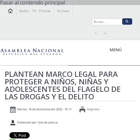
Pasar al contenido principal
Radio
·
TV
·
Prensa
Kichwa
A-
A+
MENÚ
PLANTEAN MARCO LEGAL PARA
PROTEGER A NIÑOS, NIÑAS Y
LA ASAMBLEA
ADOLESCENTES DEL FLAGELO DE
LEGISLAMOS
LAS DROGAS Y EL DELITO
FISCALIZAMOS
TRANSPARENCIA
Martes, 16 de diciembre del 2025 - 16:11
Imprimir
PRENSA
Elaborado por: Sala de prensa
PARTICIPACIÓN
RELACIONES INTERNACIONALES
AGENDA