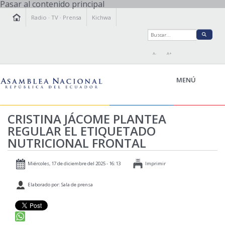
Pasar al contenido principal
Radio
·
TV
·
Prensa
Kichwa
A-
A+
MENÚ
CRISTINA JÁCOME PLANTEA
REGULAR EL ETIQUETADO
LA ASAMBLEA
NUTRICIONAL FRONTAL
LEGISLAMOS
FISCALIZAMOS
Miércoles, 17 de diciembre del 2025 - 16:13
Imprimir
TRANSPARENCIA
Elaborado por: Sala de prensa
PRENSA
PARTICIPACIÓN
RELACIONES INTERNACIONALES
AGENDA