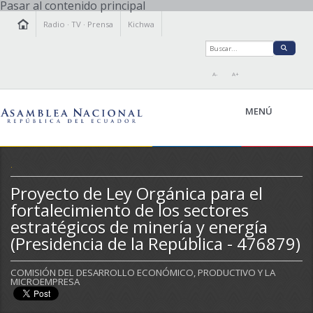
Pasar al contenido principal
Radio
·
TV
·
Prensa
Kichwa
A-
A+
MENÚ
.
Proyecto de Ley Orgánica para el
LA ASAMBLEA
fortalecimiento de los sectores
LEGISLAMOS
estratégicos de minería y energía
FISCALIZAMOS
(Presidencia de la República - 476879)
TRANSPARENCIA
PRENSA
COMISIÓN DEL DESARROLLO ECONÓMICO, PRODUCTIVO Y LA
PARTICIPACIÓN
MICROEMPRESA
RELACIONES INTERNACIONALES
AGENDA