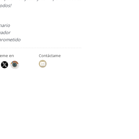
todos!
r
onario
vador
rometido
ueme en
Contáctame