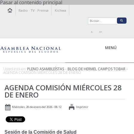
Pasar al contenido principal
Radio
·
TV
·
Prensa
Kichwa
A-
A+
MENÚ
Usted está en:
PLENO ASAMBLEÍSTAS
»
BLOG DE HERMEL CAMPOS TOBAR
»
AGENDA COMISIÓN MIÉRCOLES 28 DE ENERO
LA ASAMBLEA
AGENDA COMISIÓN MIÉRCOLES 28
LEGISLAMOS
DE ENERO
FISCALIZAMOS
TRANSPARENCIA
Miércoles, 28 de enero del 2026 - 08:12
Imprimir
PRENSA
PARTICIPACIÓN
RELACIONES INTERNACIONALES
Sesión de la Comisión de Salud
AGENDA