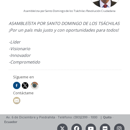
Asambleísta por Santo Domingo de los Tsáchilas Revolución Ciudadana
ASAMBLEÍSTA POR SANTO DOMINGO DE LOS TSÁCHILAS
¡Por un país más justo y con oportunidades para todos!
-Líder
-Visionario
-Innovador
-Comprometido
Sígueme en
Contáctame
Av. 6 de Diciembre y Piedrahita
·
Teléfono: (593)2399 - 1000
|
Quito
·
Ecuador