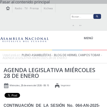
Pasar al contenido principal
Radio
·
TV
·
Prensa
Kichwa
A-
A+
MENÚ
Usted está en:
PLENO ASAMBLEÍSTAS
»
BLOG DE HERMEL CAMPOS TOBAR
»
AGENDA LEGISLATIVA MIÉRCOLES 28 DE ENERO
LA ASAMBLEA
AGENDA LEGISLATIVA MIÉRCOLES
LEGISLAMOS
28 DE ENERO
FISCALIZAMOS
TRANSPARENCIA
Miércoles, 28 de enero del 2026 - 08:15
Imprimir
PRENSA
PARTICIPACIÓN
RELACIONES INTERNACIONALES
CONTINUACIÓN DE LA SESIÓN No. 064-AN-2025-
AGENDA