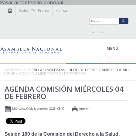
Pasar al contenido principal
Radio
·
TV
·
Prensa
Kichwa
A-
A+
MENÚ
Usted está en:
PLENO ASAMBLEÍSTAS
»
BLOG DE HERMEL CAMPOS TOBAR
»
AGENDA COMISIÓN MIÉRCOLES 04 DE FEBRERO
LA ASAMBLEA
AGENDA COMISIÓN MIÉRCOLES 04
LEGISLAMOS
DE FEBRERO
FISCALIZAMOS
TRANSPARENCIA
Miércoles, 04 de febrero del 2026 - 08:17
Imprimir
PRENSA
PARTICIPACIÓN
RELACIONES INTERNACIONALES
Sesión 100 de la Comisión del Derecho a la Salud.
AGENDA