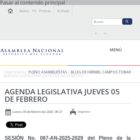
Pasar al contenido principal
Radio
·
TV
·
Prensa
Kichwa
A-
A+
MENÚ
Usted está en:
PLENO ASAMBLEÍSTAS
»
BLOG DE HERMEL CAMPOS TOBAR
»
AGENDA LEGISLATIVA JUEVES 05 DE FEBRERO
LA ASAMBLEA
AGENDA LEGISLATIVA JUEVES 05
LEGISLAMOS
DE FEBRERO
FISCALIZAMOS
TRANSPARENCIA
Jueves, 05 de febrero del 2026 - 08:27
Imprimir
PRENSA
PARTICIPACIÓN
RELACIONES INTERNACIONALES
SESIÓN No. 067-AN-2025-2029 del Pleno de la
AGENDA